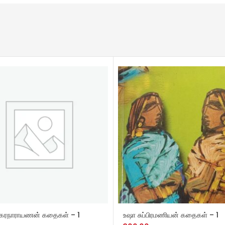
TO CART
ADD TO CART
ங்கரநாராயணன் கதைகள் – 1
உஷா சுப்பிரமணியன் கதைகள் – 1