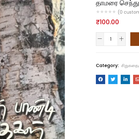
தாமரை செந்தூ
(
0
custom
₹
100.00
Category:
சிறுகதை