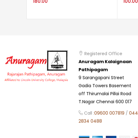
180.00
100.00
Registered Office
Anuragam Kalaignaan
Pathipagam
9 Sarangapani Street
Gadia Towers Basement
off Thirumalai Pillai Road
T.Nagar Chennai 600 017
Call :
09600 007819
/
044
2834 0488