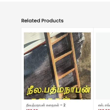
Related Products
ADD TO CART
ADD 
நீலபத்மநாபன் கதைகள் – 2
எஸ். ச