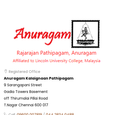
Registered Office
Anuragam Kalaignaan Pathipagam
9 Sarangapani Street
Gadia Towers Basement
off Thirumalai Pillai Road
T.Nagar Chennai 600 017
Call :
09600 007819
/
044 2834 0488