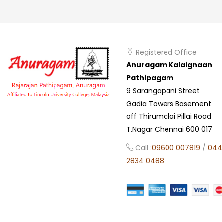
Registered Office
Anuragam Kalaignaan
Pathipagam
9 Sarangapani Street
Gadia Towers Basement
off Thirumalai Pillai Road
T.Nagar Chennai 600 017
Call :
09600 007819
/
044
2834 0488