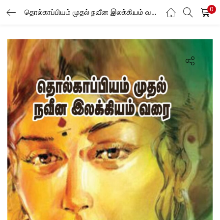
0
தொல்காப்பியம் முதல் நவீன இலக்கியம் வரை -6
LOGIN
Enter your username and password to login.
Remember me
Login
Lost password?