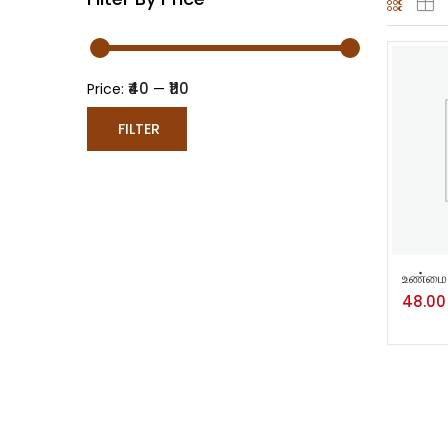
₹40
₹110
Price:
—
FILTER
ADD 
உண்மை 
48.00