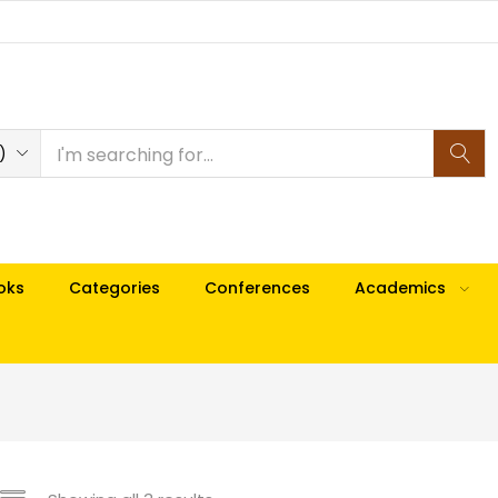
)
oks
Categories
Conferences
Academics