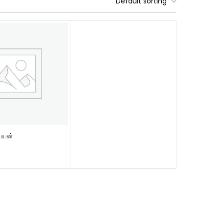
Default sorting
 CART
 பயன்