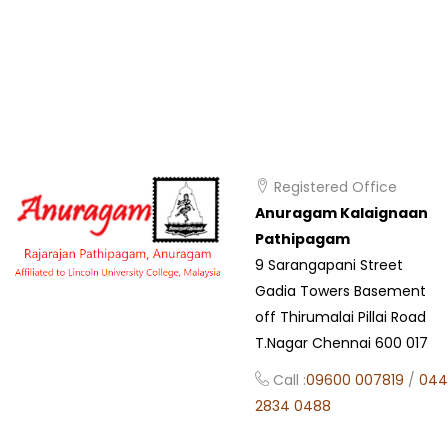
Registered Office
Anuragam Kalaignaan
Pathipagam
9 Sarangapani Street
Gadia Towers Basement
off Thirumalai Pillai Road
T.Nagar Chennai 600 017
Call :
09600 007819
/
044
2834 0488