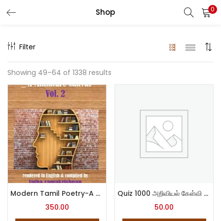
0
Shop
LOGIN
Filter
Enter your username and password to login.
Showing 49–64 of 1338 results
Remember me
Login
Lost password?
Modern Tamil Poetry-A miniature canvas-II
Quiz 1000 அறிவியல் கேள்வி – பதில்கள்
350.00
50.00