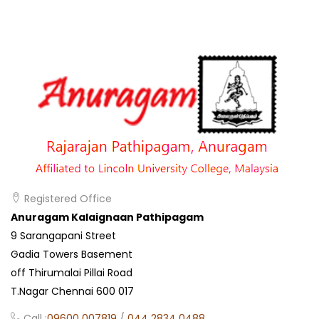
Registered Office
Anuragam Kalaignaan Pathipagam
9 Sarangapani Street
Gadia Towers Basement
off Thirumalai Pillai Road
T.Nagar Chennai 600 017
Call :
09600 007819
/
044 2834 0488